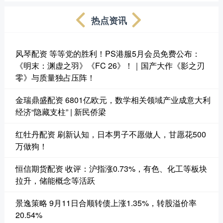
热点资讯
风琴配资 等等党的胜利！PS港服5月会员免费公布：
《明末：渊虚之羽》《FC 26》！｜国产大作《影之刃
零》与质量独占压阵！
金瑞鼎盛配资 6801亿欧元，数学相关领域产业成意大利
经济“隐藏支柱” | 新民侨梁
红牡丹配资 刷新认知，日本男子不愿做人，甘愿花500
万做狗！
恒信期货配资 收评：沪指涨0.73%，有色、化工等板块
拉升，储能概念等活跃
景逸策略 9月11日合顺转债上涨1.35%，转股溢价率
20.54%