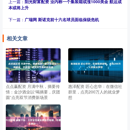
上一篇：
阳光财富配资 业内称一个集装箱或涨1000美金 航运成
本或将上升
下一篇：
广瑞网 斯诺克前十六名球员面临保级危机
相关文章
点点赢配资 月满中秋，摘要传
惠泽配资 匠心忠华：在微信社
情：金沙酒业以“喝摘要，庆团
群里，点亮200万人的就业梦
圆”点亮双节消费新场景
想