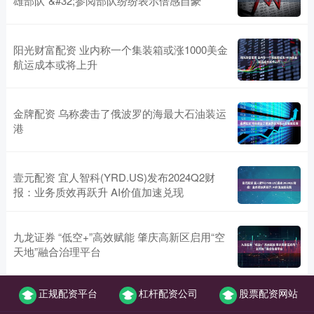
雄部队”&#32;参阅部队纷纷表示倍感自豪
阳光财富配资 业内称一个集装箱或涨1000美金
航运成本或将上升
金牌配资 乌称袭击了俄波罗的海最大石油装运
港
壹元配资 宜人智科(YRD.US)发布2024Q2财
报：业务质效再跃升 AI价值加速兑现
九龙证券 “低空+”高效赋能 肇庆高新区启用“空
天地”融合治理平台
正规配资平台
杠杆配资公司
股票配资网站