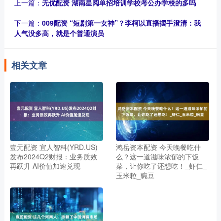
上一篇：
无优配资 湖南星阅单招培训学校考公办学校的多吗
下一篇：
009配资 “短剧第一女神”？李柯以直播摆手澄清：我
人气没多高，就是个普通演员
相关文章
壹元配资 宜人智科(YRD.US)
鸿岳资本配资 今天晚餐吃什
发布2024Q2财报：业务质效
么？这一道滋味浓郁的下饭
再跃升 AI价值加速兑现
菜，让你吃了还想吃！_虾仁_
玉米粒_豌豆