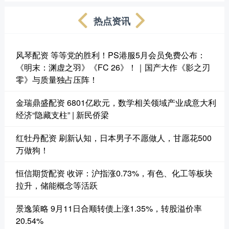
热点资讯
风琴配资 等等党的胜利！PS港服5月会员免费公布：
《明末：渊虚之羽》《FC 26》！｜国产大作《影之刃
零》与质量独占压阵！
金瑞鼎盛配资 6801亿欧元，数学相关领域产业成意大利
经济“隐藏支柱” | 新民侨梁
红牡丹配资 刷新认知，日本男子不愿做人，甘愿花500
万做狗！
恒信期货配资 收评：沪指涨0.73%，有色、化工等板块
拉升，储能概念等活跃
景逸策略 9月11日合顺转债上涨1.35%，转股溢价率
20.54%