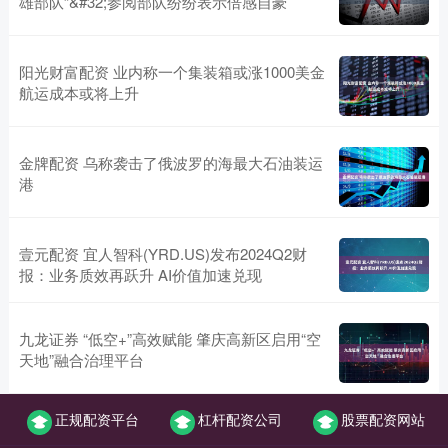
雄部队”&#32;参阅部队纷纷表示倍感自豪
阳光财富配资 业内称一个集装箱或涨1000美金
航运成本或将上升
金牌配资 乌称袭击了俄波罗的海最大石油装运
港
壹元配资 宜人智科(YRD.US)发布2024Q2财
报：业务质效再跃升 AI价值加速兑现
九龙证券 “低空+”高效赋能 肇庆高新区启用“空
天地”融合治理平台
正规配资平台
杠杆配资公司
股票配资网站