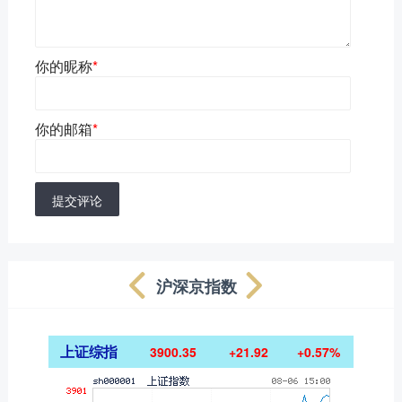
你的昵称
*
你的邮箱
*
提交评论
沪深京指数
上证综指
3900.35
+21.92
+0.57%