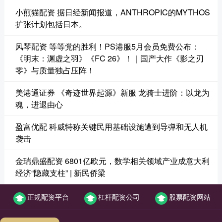
小煎猫配资 据日经新闻报道，ANTHROPIC的MYTHOS
扩张计划包括日本。
风琴配资 等等党的胜利！PS港服5月会员免费公布：
《明末：渊虚之羽》《FC 26》！｜国产大作《影之刃
零》与质量独占压阵！
美港通证券 《奇迹世界起源》新服 龙骑士进阶：以龙为
魂，进退由心
盈富优配 科威特称关键民用基础设施遭到导弹和无人机
袭击
金瑞鼎盛配资 6801亿欧元，数学相关领域产业成意大利
经济“隐藏支柱” | 新民侨梁
正规配资平台
杠杆配资公司
股票配资网站