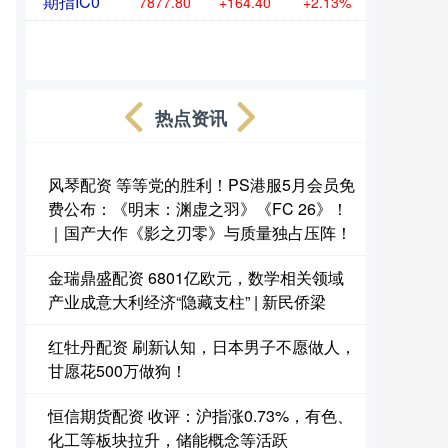
期指IC0
7877.80
+164.40
+2.13%
热点资讯
风琴配资 等等党的胜利！PS港服5月会员免
费公布：《明末：渊虚之羽》《FC 26》！
｜国产大作《影之刃零》与质量独占压阵！
金瑞鼎盛配资 6801亿欧元，数学相关领域
产业成意大利经济“隐藏支柱” | 新民侨梁
红牡丹配资 刷新认知，日本男子不愿做人，
甘愿花500万做狗！
恒信期货配资 收评：沪指涨0.73%，有色、
化工等板块拉升，储能概念等活跃