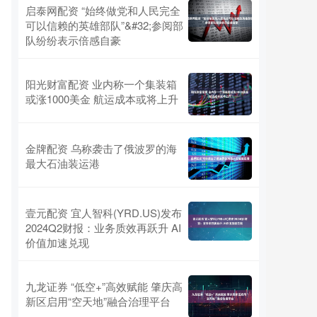
启泰网配资 “始终做党和人民完全
可以信赖的英雄部队”&#32;参阅部
队纷纷表示倍感自豪
阳光财富配资 业内称一个集装箱
或涨1000美金 航运成本或将上升
金牌配资 乌称袭击了俄波罗的海
最大石油装运港
壹元配资 宜人智科(YRD.US)发布
2024Q2财报：业务质效再跃升 AI
价值加速兑现
九龙证券 “低空+”高效赋能 肇庆高
新区启用“空天地”融合治理平台