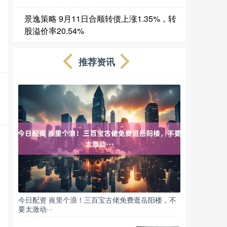
景逸策略 9月11日合顺转债上涨1.35%，转
股溢价率20.54%
推荐资讯
今日配资 崀里个浪！三百宝古佬免费逛岳阳楼，不
要太激动···