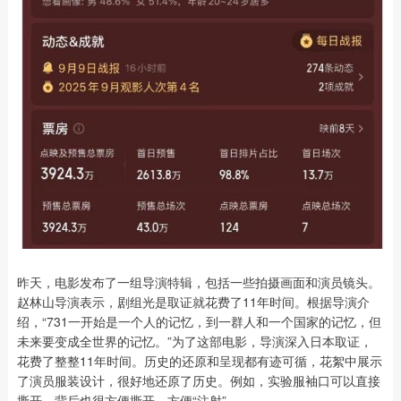
昨天，电影发布了一组导演特辑，包括一些拍摄画面和演员镜头。
赵林山导演表示，剧组光是取证就花费了11年时间。根据导演介
绍，“731一开始是一个人的记忆，到一群人和一个国家的记忆，但
未来要变成全世界的记忆。”为了这部电影，导演深入日本取证，
花费了整整11年时间。历史的还原和呈现都有迹可循，花絮中展示
了演员服装设计，很好地还原了历史。例如，实验服袖口可以直接
撕开，背后也很方便撕开，方便“注射”。