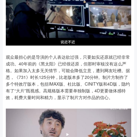
观众最担心的是导演的个人表达欲过强，只要如实还原就已经非常
成功。40年前的《黑太阳》已经很还原，但那时审核没有这么严
格。如果加入太多无关情节，可能会降低立意，遭到网友吐槽。据
悉，《731》时长125分钟，比老版本多了20分钟。制片方制作了
多个特效厅版本，包括IMAX版、杜比版、CINITY版和4D版，隐约
有了“大片”既视感。高规格版本需要单独制版，4D更要做体感特
效，耗费大量时间和精力，显示了制片方对作品的信心。