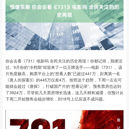
你会去看《731》电影吗 全民关注的历史再现！你都记得，我便活
过。9月份的“冷档期”却迎来了一位王牌选手——电影《731》。该
片热度极高，购票平台上的“想看人数”已超过441万，距离第一名
《唐人街探案3》的445万仅差4万。按照这个趋势，下周一左右可
能就会超过《唐探》，打破国产片的“想看记录”。预售票房也达到
了3924万，尽管前几天票房增长迅速，这几天稍有减缓，但预计从
下周二开始预售会稳步增长，到18号上亿应该不成问题。