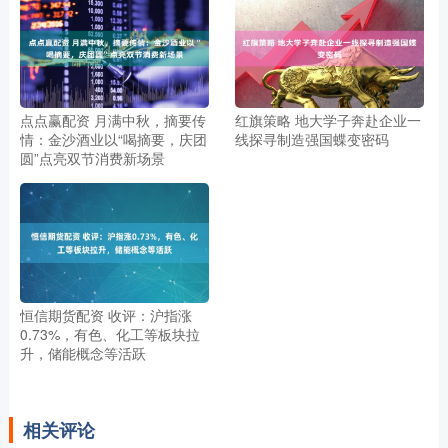
点点赢配资 月满中秋，摘要传
红旗策略 地大学子奔赴企业一
情：金沙酒业以“喝摘要，庆团
线探寻制造强国蝶变密码
圆”点亮双节消费新场景
恒信期货配资 收评：沪指涨
0.73%，有色、化工等板块拉
升，储能概念等活跃
相关评论