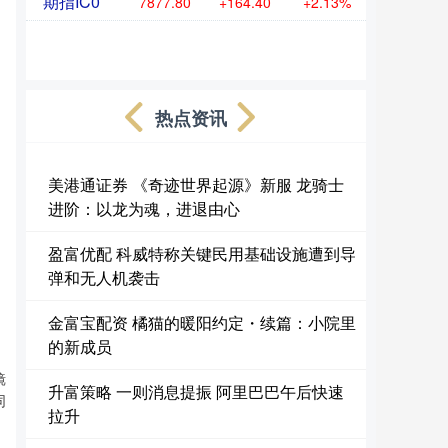
期指IC0
7877.80
+164.40
+2.13%
热点资讯
美港通证券 《奇迹世界起源》新服 龙骑士
进阶：以龙为魂，进退由心
盈富优配 科威特称关键民用基础设施遭到导
弹和无人机袭击
金富宝配资 橘猫的暖阳约定・续篇：小院里
的新成员
镜
升富策略 一则消息提振 阿里巴巴午后快速
同
拉升