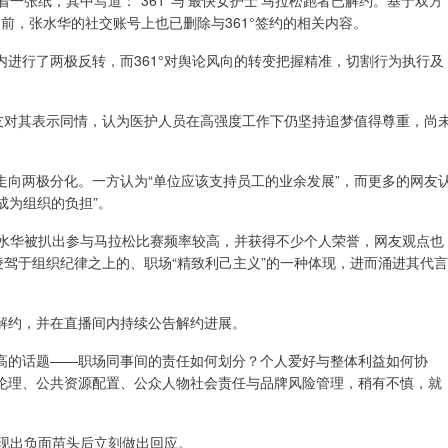
一张纸，其中写道：“361°与‘最快女护士’马拉松跑者已解约。基于双方
目前，张水华的社交账号上也已删除与361°签约的相关内容。
进行了两极反转，而361°对舆论风向的转变把握精准，切割行为执行及
网友对其表示同情，认为医护人员在高强度工作下仍坚持追梦值得尊重，尚
走向两极分化。一方认为“单位应该支持员工的业余发展”，而更多的网友
成为组织的负担”。
张水华被扒出参与马拉松比赛频率较高，并获得不少个人荣誉，网友观点也
凌驾于组织纪律之上的、职场“精致利己主义”的一种体现，进而涌进其代言
水华解约，并在直播间内持续公告解约进展。
高的话题——职场同事间的责任如何划分？个人爱好与整体利益如何协
伦理、公共资源配置、公众人物社会责任与品牌风险管理，稍有不慎，就
呈现出负面苗头后立刻做出回应。