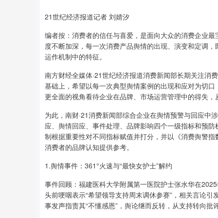
21世纪经济报道记者 刘婧汐
编者按：消费者的信任与喜爱，是面向大众的消费企业最
度不断加深，每一次消费产品舆情的出现、演变和定调，
运作机制中的特征。
南方财经全媒体·21世纪经济报道消费新闻部长期关注消
基础上，希望以每一次典型舆情案例的出现和应对为切口
更全面的视角看待企业在品牌、市场运营管理中的得失，
为此，南财·21消费新闻部综合企业在舆情预警与回应中
应、舆情回应、事件处理、品牌影响四个一级指标和预防
制根据重要性对不同指标赋值并打分，并以《消费舆警指
消费者的品牌认知提供参考。
1.舆情事件：361°火速与“最快女护士”解约
事件回顾：福建医科大学附属第一医院护士张水华在2025
头前哽咽表示“希望领导支持周末调休参赛”，相关言论引
事发声指责其“不懂感恩”，舆论继而反转，从支持转向批