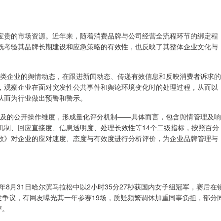
宝贵的市场资源。近年来，随着消费品牌与公司经营全流程环节的绑定程
既考验其品牌长期建设和应急策略的有效性，也反映了其整体企业文化与
费类企业的舆情动态，在跟进新闻动态、传递有效信息和反映消费者诉求的
，观察企业在面对突发性公共事件和舆论环境变化时的处理过程，从而以
从而为行业做出预警和警示。
涉及的公开操作维度，形成量化评分机制——具体而言，包含舆情管理及响
机制、回应直接度、信息透明度、处理长效性等14个二级指标，按照百分
数》对企业的应对速度、态度与有效度进行分析评价，为企业品牌管理与
年8月31日哈尔滨马拉松中以2小时35分27秒获国内女子组冠军，赛后在
发争议，有网友曝光其一年参赛19场，质疑频繁调休加重同事负担，部分
评。