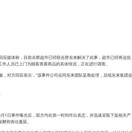
员回应媒体称，目前永辉超市已经联合胖东来解决了此事，超市已经将这批
工作人员已上门为顾客查看商品的具体情况，正在进行调查。
服，对方回应表示，“该事件公司会同东来团队妥善处理，后续东来集团
。
9月1日事件曝光后，双方均在第一时间作出表态，并迅速采取下架相关产
发酵和舆论蔓延。