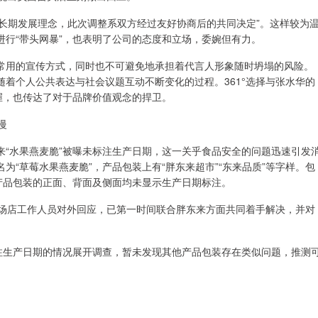
秉持长期发展理念，此次调整系双方经过友好协商后的共同决定”。这样较为
行“带头网暴”，也表明了公司的态度和立场，委婉但有力。
常用的宣传方式，同时也不可避免地承担着代言人形象随时坍塌的风险。
着个人公共表达与社会议题互动不断变化的过程。361°选择与张水华的
握，也传达了对于品牌价值观念的捍卫。
慢
来“水果燕麦脆”被曝未标注生产日期，这一关乎食品安全的问题迅速引发
“草莓水果燕麦脆”，产品包装上有“胖东来超市”“东来品质”等字样。包
产品包装的正面、背面及侧面均未显示生产日期标注。
广场店工作人员对外回应，已第一时间联合胖东来方面共同着手解决，并对
标注生产日期的情况展开调查，暂未发现其他产品包装存在类似问题，推测