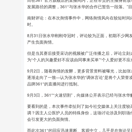
而在361°官方旗舰店的直播间内，正在带货的主播身前放着
发展路径的调整，361°与张水华的合作已暂告一段落。”
南财评论：在本次舆情事件中，网络舆情风向在较短时间内
时。
8月31日张水华刚刚夺冠时，评论较为正面，初期不少
产生负面舆情。
但是当其赛后接受采访的视频被广泛传播之后，评论立刻
为“个人的兴趣爱好不应该由同事来买单”“个人爱好更不应
9月2日，随着舆情的发酵，更多背景资料被曝光，比如
逐渐走向了一致—认为张水华的“调休言论”是将个人荣誉
品牌361°的直播间进行抵制。
9月3日，361°“火速切割”，向媒体公开表示已经与张
要看到的是，本次事件牵扯到了如今社交媒体上关注度较
调？因主人公医护人员的特殊身份，这场讨论涉及到职场
会引发更大的负面舆情。
而此次361°的回应迅速果断、客观中立，几乎是在舆论