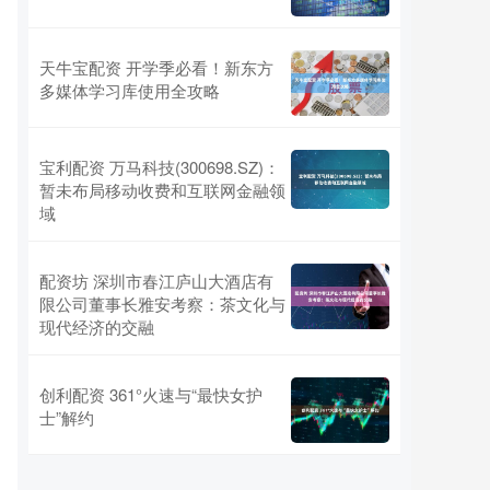
天牛宝配资 开学季必看！新东方
多媒体学习库使用全攻略
宝利配资 万马科技(300698.SZ)：
暂未布局移动收费和互联网金融领
域
配资坊 深圳市春江庐山大酒店有
限公司董事长雅安考察：茶文化与
现代经济的交融
创利配资 361°火速与“最快女护
士”解约