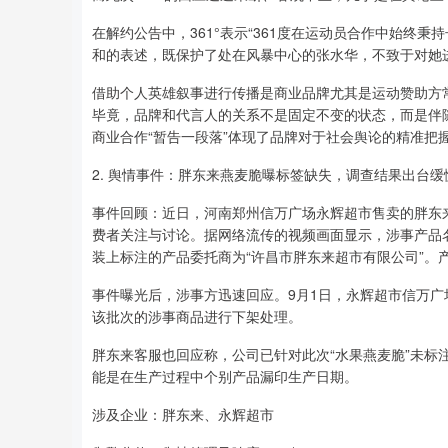
在解约公告中，361°表示“361度在运动员合作中始终
和的表述，既保护了处在风暴中心的张水华，不致于对她进
借助个人英雄叙事进行传播是商业品牌尤其是运动赞助方
毕竟，品牌和代言人的关系不是固定不变的状态，而是伴随
商业合作“暂告一段落”体现了品牌对于社会舆论的精准把
2. 舆情事件：胖东来燕麦脆曝标签缺失，调查结果出台缓
事件回顾：近日，河南郑州信万广场永辉超市售卖的胖东
费者关注与讨论。据网络流传的视频画面显示，涉事产品名为
装上标注的产品委托商为“许昌市胖东来超市有限公司”。
事件曝光后，涉事方迅速回应。9月1日，永辉超市信万
该批次的涉事商品进行下架处理。
胖东来客服也回应称，公司已针对此次“水果燕麦脆”未
能是在生产过程中个别产品漏印生产日期。
涉及企业：胖东来、永辉超市