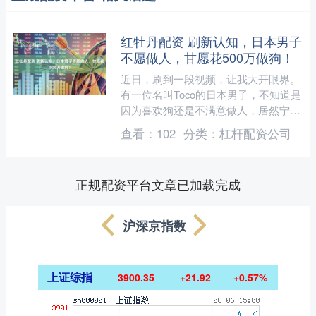
红牡丹配资 刷新认知，日本男子
不愿做人，甘愿花500万做狗！
近日，刷到一段视频，让我大开眼界。
有一位名叫Toco的日本男子，不知道是
因为喜欢狗还是不满意做人，居然宁愿
做狗。 据悉，他从2022年开始，就走
查看：
102
分类：
杠杆配资公司
在了“做狗”的道....
正规配资平台文章已加载完成
沪深京指数
上证综指
3900.35
+21.92
+0.57%