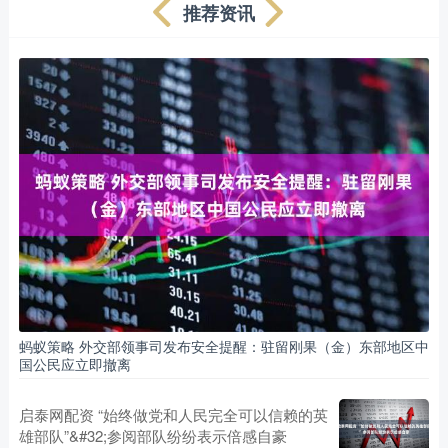
推荐资讯
蚂蚁策略 外交部领事司发布安全提醒：驻留刚果（金）东部地区中
国公民应立即撤离
启泰网配资 “始终做党和人民完全可以信赖的英
雄部队”&#32;参阅部队纷纷表示倍感自豪