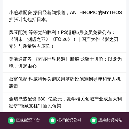
小煎猫配资 据日经新闻报道，ANTHROPIC的MYTHOS
扩张计划包括日本。
风琴配资 等等党的胜利！PS港服5月会员免费公布：
《明末：渊虚之羽》《FC 26》！｜国产大作《影之刃
零》与质量独占压阵！
美港通证券 《奇迹世界起源》新服 龙骑士进阶：以龙为
魂，进退由心
盈富优配 科威特称关键民用基础设施遭到导弹和无人机
袭击
金瑞鼎盛配资 6801亿欧元，数学相关领域产业成意大利
经济“隐藏支柱” | 新民侨梁
正规配资平台
杠杆配资公司
股票配资网站