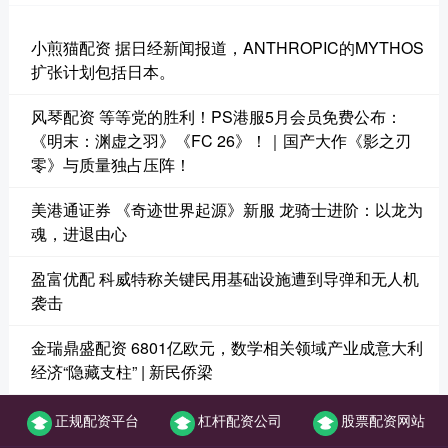
小煎猫配资 据日经新闻报道，ANTHROPIC的MYTHOS
扩张计划包括日本。
风琴配资 等等党的胜利！PS港服5月会员免费公布：
《明末：渊虚之羽》《FC 26》！｜国产大作《影之刃
零》与质量独占压阵！
美港通证券 《奇迹世界起源》新服 龙骑士进阶：以龙为
魂，进退由心
盈富优配 科威特称关键民用基础设施遭到导弹和无人机
袭击
金瑞鼎盛配资 6801亿欧元，数学相关领域产业成意大利
经济“隐藏支柱” | 新民侨梁
正规配资平台
杠杆配资公司
股票配资网站