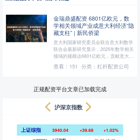
金瑞鼎盛配资 6801亿欧元，数
学相关领域产业成意大利经济“隐
藏支柱” | 新民侨梁
意大利国家研究委员会联合意大利数学
联合会最新研究显示，2025年数学相关
领域的规模达6801亿欧元，贡献意大利
34%的国内生产总值附加值，体量与工
查看：
151
分类：
杠杆配资公司
业及制造业持平....
正规配资平台文章已加载完成
沪深京指数
上证综指
3940.04
+39.68
+1.02%