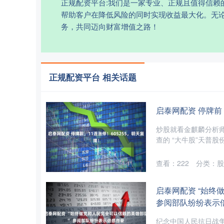
正规配资平台:我们是一家专业、正规且值得信
帮助客户在降低风险的同时实现收益最大化。无
务，共同迈向财富增值之路！
正规配资平台 相关话题
启泰网配资 停牌前，
炒股就看金麒麟分析
查的 “大牛股”天普股份
查看：
222
分类：
股
启泰网配资 “始终
参阅部队纷纷表示
纪念中国人民抗日战争