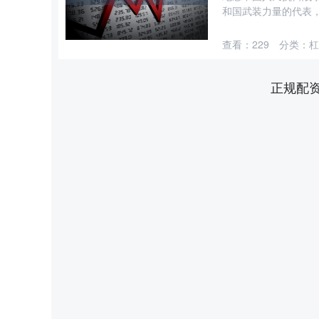
和国武装力量的代表，
查看：
229
分类：
杠
正规配