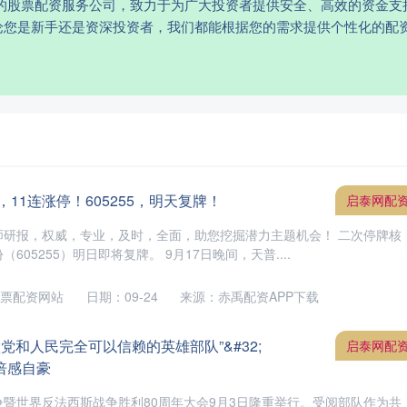
赖的股票配资服务公司，致力于为广大投资者提供安全、高效的资金支
论您是新手还是资深投资者，我们都能根据您的需求提供个性化的配
11连涨停！605255，明天复牌！
启泰网配
师研报，权威，专业，及时，全面，助您挖掘潜力主题机会！ 二次停牌核
（605255）明日即将复牌。 9月17日晚间，天普....
票配资网站
日期：09-24
来源：赤禹配资APP下载
做党和人民完全可以信赖的英雄部队”&#32;
启泰网配
倍感自豪
暨世界反法西斯战争胜利80周年大会9月3日隆重举行。受阅部队作为共