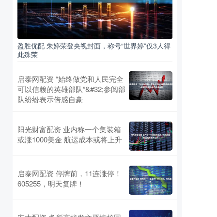
盈胜优配 朱婷荣登央视封面，称号“世界婷”仅3人得
此殊荣
启泰网配资 “始终做党和人民完全
可以信赖的英雄部队”&#32;参阅部
队纷纷表示倍感自豪
阳光财富配资 业内称一个集装箱
或涨1000美金 航运成本或将上升
启泰网配资 停牌前，11连涨停！
605255，明天复牌！