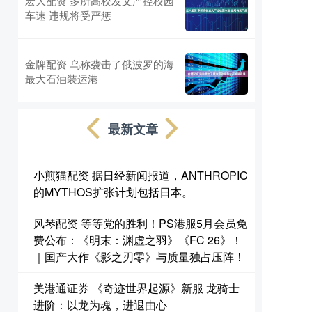
宏大配资 多所高校发文严控校园
车速 违规将受严惩
金牌配资 乌称袭击了俄波罗的海
最大石油装运港
最新文章
小煎猫配资 据日经新闻报道，ANTHROPIC
的MYTHOS扩张计划包括日本。
风琴配资 等等党的胜利！PS港服5月会员免
费公布：《明末：渊虚之羽》《FC 26》！
｜国产大作《影之刃零》与质量独占压阵！
美港通证券 《奇迹世界起源》新服 龙骑士
进阶：以龙为魂，进退由心